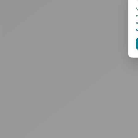
V
n
a