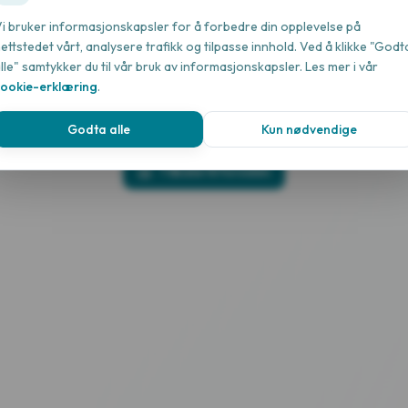
i bruker informasjonskapsler for å forbedre din opplevelse på
ettstedet vårt, analysere trafikk og tilpasse innhold. Ved å klikke "Godt
Siden ble ikke funnet
lle" samtykker du til vår bruk av informasjonskapsler.
Les mer i vår
cookie-erklæring
.
Beklager, vi finner ikke siden du leter etter.
Godta alle
Kun nødvendige
Tilbake til forsiden